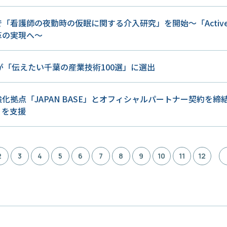
「看護師の夜勤時の仮眠に関する介入研究」を開始～「Active 
革の実現へ～
が「伝えたい千葉の産業技術100選」に選出
化拠点「JAPAN BASE」とオフィシャルパートナー契約を
りを支援
2
3
4
5
6
7
8
9
10
11
12