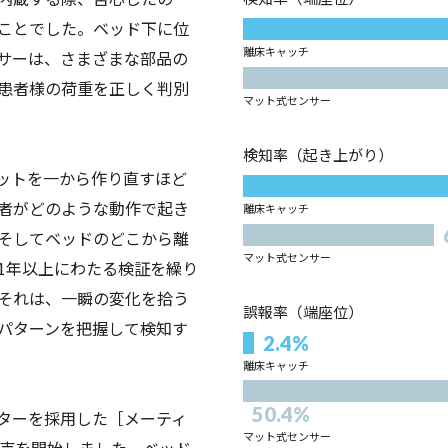
ことでした。ベッド下に位
離床キャッチ
サーは、さまざまな部品の
患者様の荷重を正しく判別
マット式センサー
検知率（起き上がり）
ットを一から作り直すほど
者がどのような動作で起き
離床キャッチ
そしてベッドのどこから離
マット式センサー
1年以上にわたる検証を繰り
それは、一瞬の変化を拾う
誤報率（端座位）
パターンを把握して検知す
2.4%
離床キャッチ
50.4%
ターを採用した［メーティ
マット式センサー