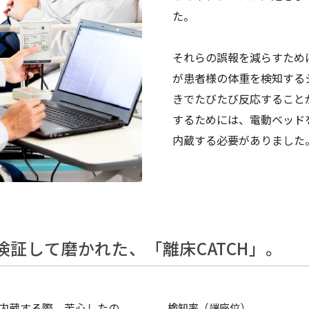
た。
それらの誤報を減らすため
が患者様の体重を検知する
きでたびたび反応すること
するためには、電動ベッド
内蔵する必要がありました
証して磨かれた、「離床CATCH」。
内蔵する際、苦心したの
検知率（端座位）