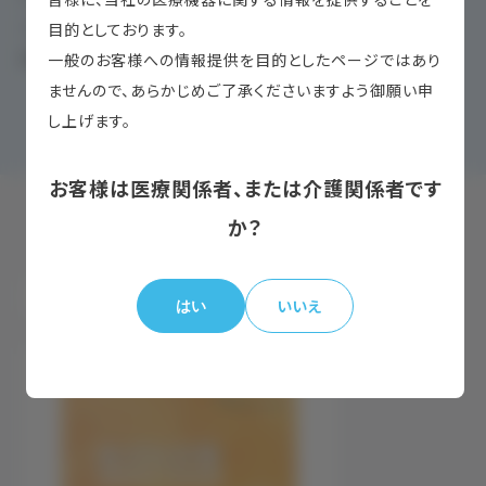
か、患者さんへの配慮や観察が変わってきます。「こんなに痛くしてご
スタッフが詳しくご説明いたしますので、実際に見て触れながら
目的としております。
めんね」と、スタッフが患者さんに謝っているのを聞き、とても感激し
たことがありました。
施設での利用をご検討ください。
一般のお客様への情報提供を目的としたページではあり
ませんので、あらかじめご了承くださいますよう御願い申
デモのご依頼はこちら
し上げます。
PB: 背上げ体験のお話がありました
お客様は医療関係者、または介護関係者です
が、背上げは褥瘡の発生にも影響を
か？
おすすめのお役立ち情報
与えているのでしょうか。
堀田先生:
ステージIII以上の重度褥瘡は体圧分散マットレスを有効
いいえ
はい
活用することでかなり減ってきましたが、ステージIIまでの軽度褥瘡
が尾骨に発生するケースがよく見受けられます。
患者さんのお尻の筋肉が無くなっていたり、骨盤の可動域に制限が
あったりすると、普段はマットレスに当たらないはずの尾骨がマット
レスに当たります。