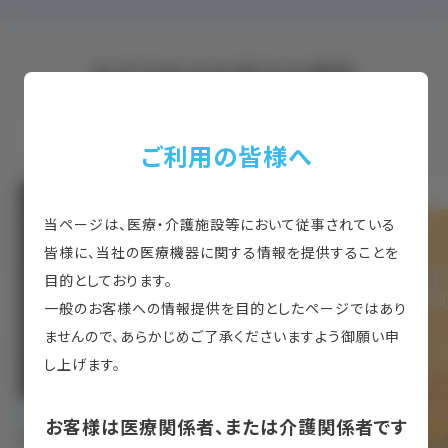
おすすめのお役立ち資料
ご利用の皆様へ
当ページは、医療・介護施設等において従事されている
皆様に、当社の医療機器に関する情報を提供することを
目的としております。
一般のお客様への情報提供を目的としたページではあり
ませんので、あらかじめご了承くださいますよう御願い申
し上げます。
床ずれケア
お客様は医療関係者、または介護関係者です
製品カタログ：まもりたい