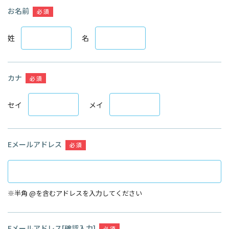
お名前
必 須
姓
名
カナ
必 須
セイ
メイ
Eメールアドレス
必 須
※半角 @を含むアドレスを入力してください
Eメールアドレス
[確認入力]
必 須