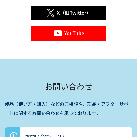
つ適切な安全管理対策を講じ、取り扱う個人情報へ
の不正アクセス又は個人情報の漏えい、紛失、破壊
若しくは毀損の防止に努めます。
4.
質問及び苦情窓口
当社は、個人情報に関する問い合わせ及び苦情に関
する窓口を設け、誠実かつ迅速に対応します。
お問い合わせ
5.
「個人情報管理規程」の遵守と継続的
な改善
製品（使い方・購入）などのご相談や、部品・アフターサポ
当社は、全社員に個人情報保護の重要性を認識さ
ートに関するお問い合わせを承っております。
せ、「個人情報管理規程」を実施、運用し、これを
全社員に遵守させるとともに、個人情報の管理体制
お問い合わせTOP