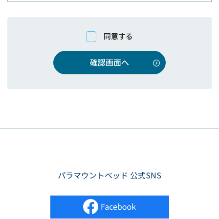
1.
個人情報の取扱い
当社は、適法かつ適正な手段で個人情報を取得し、
同意する
利用目的の達成に必要な範囲内で、個人情報の適法
かつ適正な利用、管理を行います。
確認画面へ
2.
個人情報保護に関連する法令及びその
他規範の遵守
当社は、「個人情報の保護に関する法律」や関連法
令及び行政機関その他が定めた規範、ガイドライン
等を遵守します。
パラマウントベッド 公式SNS
3.
個人情報の安全管理対策
当社は、組織体制の整備や技術的な対策等、必要か